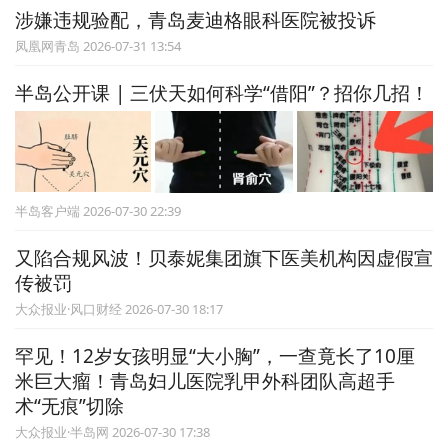
涉嫌违规验配，青岛麦迪格眼科医院被投诉
凤凰网青岛 2026-07-31 13:54
半岛公开课 | 三伏天如何科学“借阳”？招你几招！
半岛客户端 2026-07-30 22:39
又陷合规风波！贝泰妮集团旗下医美机构因虚假宣
传被罚
大众报业·风口财经 2026-07-30 18:17
罕见！12岁女孩明显“大小胸”，一查竟长了10厘
米巨大瘤！青岛妇儿医院乳甲外科团队高超手
术“无痕”切除
大众报业·半岛网 2026-07-30 17:38